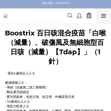
德信醫療 網上商店
德信醫療 網上商店
Boostrix 百日咳混合疫苗「白喉
（減量）、破傷風及無細胞型百
日咳（減量）【Tdap】」（1
針）
•  適合4歲或以上人士
建議接種人士：
• 孕婦（妊娠第二或三期期間）
• 剛生產完的婦女
• 嬰兒照顧者，包括父母、祖父母、外傭及陪月員
• 50歲或以上人士
• 免疫力較差人士
• 慢性疾病患者，如慢性糖尿病、心臟病、腎病、哮喘及慢性阻塞性肺